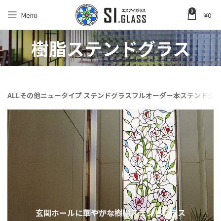
0
Menu
¥
0
樹脂ステンドグラス
ALL
その他
ニュータイプ ステンドグラス
フルオーダー本ステンドグ
玄関ホールに華やかな樹脂ステンドグラス
樹脂ステンドグラス