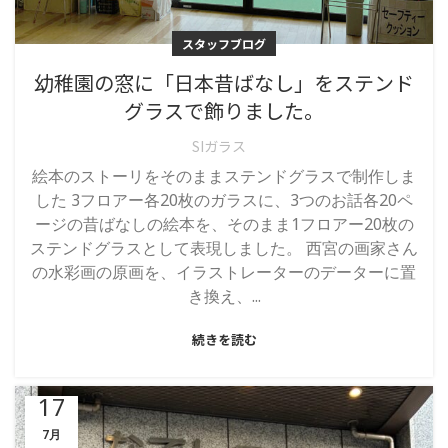
スタッフブログ
幼稚園の窓に「日本昔ばなし」をステンド
グラスで飾りました。
SIガラス
絵本のストーリをそのままステンドグラスで制作しま
した 3フロアー各20枚のガラスに、3つのお話各20ペ
ージの昔ばなしの絵本を、そのまま1フロアー20枚の
ステンドグラスとして表現しました。 西宮の画家さん
の水彩画の原画を、イラストレーターのデーターに置
き換え、...
続きを読む
17
7月