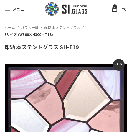
0
メニュー
¥
0
ホーム
ガラス一覧
既製 本ステンドグラス
Eサイズ (W300×H300×T18)
即納 本ステンドグラス SH-E19
-35%