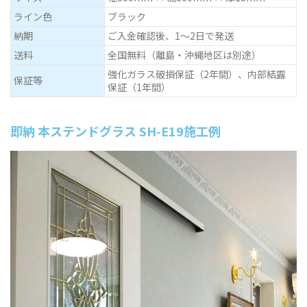
ライン色
ブラック
納期
ご入金確認後、1～2日で発送
送料
全国無料（離島・沖縄地区は別途）
強化ガラス破損保証（2年間）、内部結露
保証等
保証（1年間）
即納 本ステンドグラス SH-E19施工例