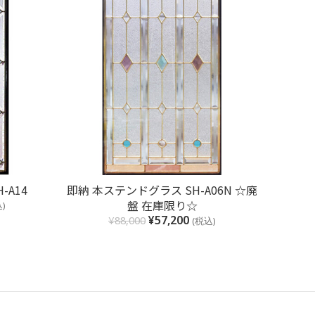
即納
お買い物カゴに追加
-A14
即納 本ステンドグラス SH-A06N ☆廃
盤 在庫限り☆
)
¥
57,200
¥
88,000
(税込)