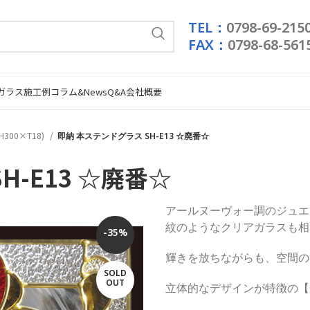
TEL：
0798-69-215
FAX：
0798-68-561
ガラス施工例
コラム&News
Q&A
会社概要
H300×T18)
即納 本ステンドグラス SH-E13 ☆廃番☆
H-E13 ☆廃番☆
アールヌーヴォー調のジュエ
紋のようなクリアガラスも相
-35%
輝きを放ちながらも、空間の
SOLD
OUT
立体的なデザインが特徴の【