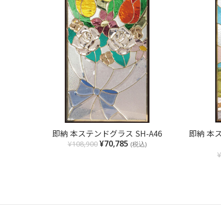
お買い物カゴに追加
即納 本ステンドグラス SH-A46
即納 本ス
¥
70,785
¥
108,900
(税込)