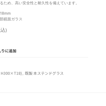
るため、高い安全性と耐久性を備えています。
厚18mm
部鏡面ガラス
税込)
入りに追加
H300×T18)
既製 本ステンドグラス
,