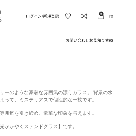
0
0
ログイン/新規登録
¥
0
5
お問い合わせ
お見積り依頼
リーのような豪奢な雰囲気の漂うガラス。 背景の水
まって、ミステリアスで個性的な一枚です。
雰囲気を引き締め、豪華な印象を与えます。
光かがやくステンドグラス】です。