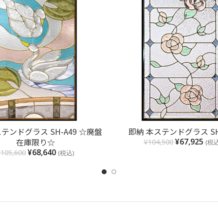
お買い物カゴに追加
お買い物カゴに追加
テンドグラス SH-A49 ☆廃盤
即納 本ステンドグラス SH
¥
67,925
在庫限り☆
¥
104,500
(税込
¥
68,640
¥
105,600
(税込)