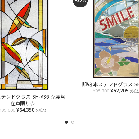
お買い物カゴに追加
即納 本ステンドグラス SH
¥
62,205
¥
95,700
(税込
お買い物カゴに追加
テンドグラス SH-A36 ☆廃盤
在庫限り☆
¥
64,350
¥
99,000
(税込)