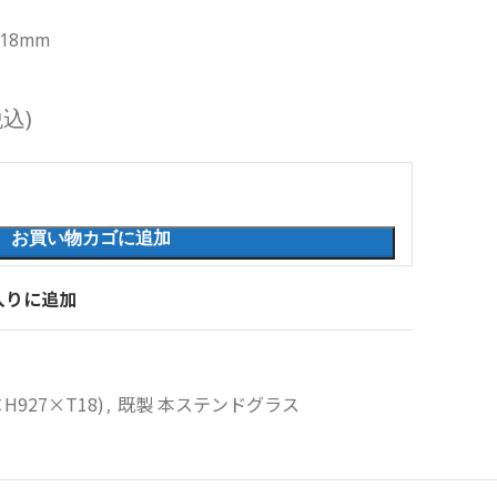
厚18mm
税込)
お買い物カゴに追加
入りに追加
H927×T18)
既製 本ステンドグラス
,