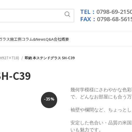
TEL：
0798-69-215
FAX：
0798-68-561
ガラス施工例
コラム&News
Q&A
会社概要
H927×T18)
即納 本ステンドグラス SH-C39
-C39
幾何学模様にさわやかな色彩
で、どんなお部屋にも合う万
-35%
袖壁や欄間など、ちょっとし
安定した色合い・品質の米国
いも魅力です。