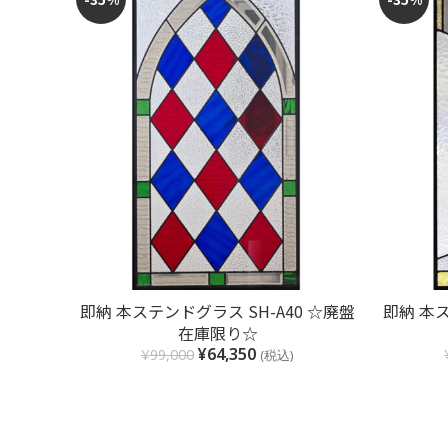
お買い物カゴに追加
即納 本ステンドグラス SH-A40 ☆廃盤
即納 本ス
在庫限り☆
¥
64,350
¥
99,000
(税込)