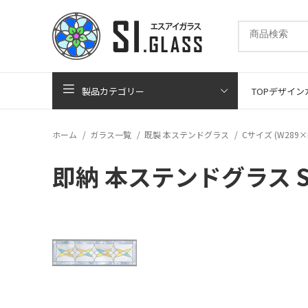
製品カテゴリー
TOP
デザイン
ホーム
ガラス一覧
既製 本ステンドグラス
Cサイズ (W289×
即納 本ステンドグラス SH