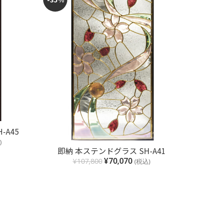
-A45
)
お買い物カゴに追加
即納 本ステンドグラス SH-A41
即納 本
¥
70,070
¥
107,800
(税込)