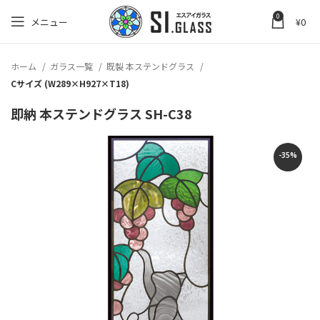
0
メニュー
¥
0
ホーム
ガラス一覧
既製 本ステンドグラス
Cサイズ (W289×H927×T18)
即納 本ステンドグラス SH-C38
-35%