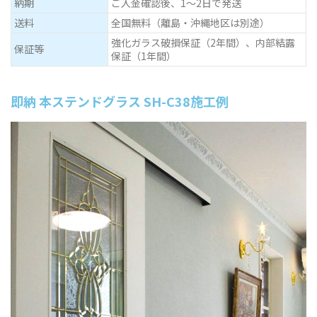
納期
ご入金確認後、1～2日で発送
送料
全国無料（離島・沖縄地区は別途）
強化ガラス破損保証（2年間）、内部結露
保証等
保証（1年間）
即納 本ステンドグラス SH-C38施工例