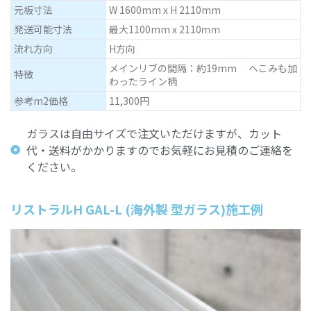
元板寸法
W 1600mm x H 2110mm
発送可能寸法
最大1100mm x 2110ｍｍ
流れ方向
H方向
メインリブの間隔：約19mm へこみも加
特徴
わったライン柄
参考m2価格
11,300円
ガラスは自由サイズで注文いただけますが、カット
代・送料がかかりますのでお気軽にお見積のご連絡を
ください。
リストラルH GAL-L (海外製 型ガラス)施工例