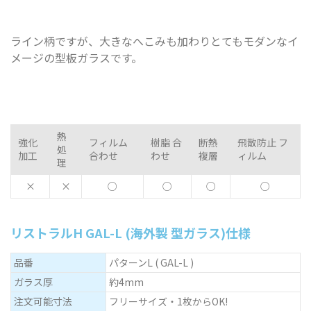
ライン柄ですが、大きなへこみも加わりとてもモダンなイ
メージの型板ガラスです。
熱
強化
フィルム
樹脂 合
断熱
飛散防止 フ
処
加工
合わせ
わせ
複層
ィルム
理
×
×
○
○
○
○
リストラルH GAL-L (海外製 型ガラス)仕様
品番
パターンL ( GAL-L )
ガラス厚
約4mm
注文可能寸法
フリーサイズ・1枚からOK!